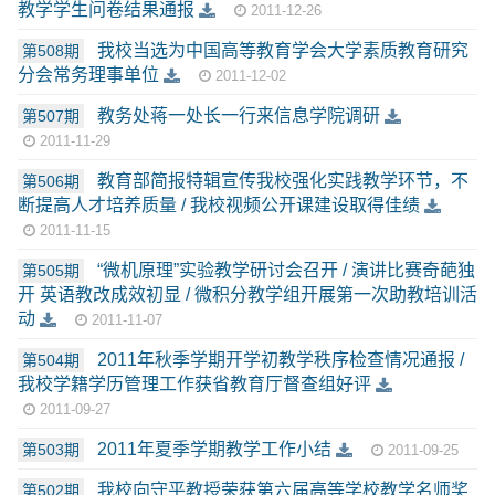
教学学生问卷结果通报
2011-12-26
我校当选为中国高等教育学会大学素质教育研究
第508期
分会常务理事单位
2011-12-02
教务处蒋一处长一行来信息学院调研
第507期
2011-11-29
教育部简报特辑宣传我校强化实践教学环节，不
第506期
断提高人才培养质量 / 我校视频公开课建设取得佳绩
2011-11-15
“微机原理”实验教学研讨会召开 / 演讲比赛奇葩独
第505期
开 英语教改成效初显 / 微积分教学组开展第一次助教培训活
动
2011-11-07
2011年秋季学期开学初教学秩序检查情况通报 /
第504期
我校学籍学历管理工作获省教育厅督查组好评
2011-09-27
2011年夏季学期教学工作小结
第503期
2011-09-25
我校向守平教授荣获第六届高等学校教学名师奖
第502期