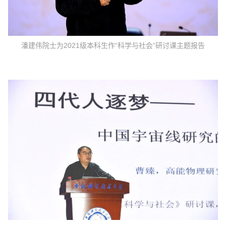
潘建伟院士为2021级本科生作“科学与社会”研讨课主题报告