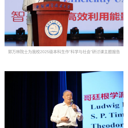
郭万林院士为我校2025级本科生作“科学与社会”研讨课主题报告