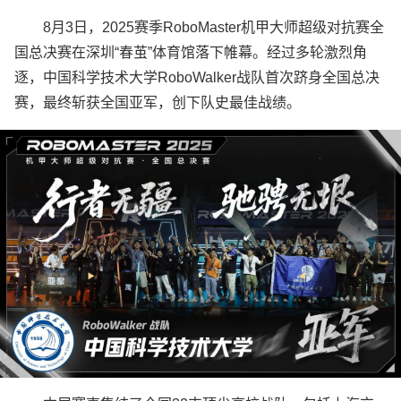
8月3日，2025赛季RoboMaster机甲大师超级对抗赛全
国总决赛在深圳“春茧”体育馆落下帷幕。经过多轮激烈角
逐，中国科学技术大学RoboWalker战队首次跻身全国总决
赛，最终斩获全国亚军，创下队史最佳战绩。