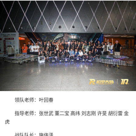
领队老师：叶回春
指导老师：张世武 董二宝 高纬 刘志刚 许旻 胡衍雷 金
虎
战队队长：施伟泽