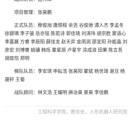
项目管理：张昊鹏
正式队员：穆俊旭 唐煜程 余尧 谷俊驰 谭人杰 李孟冬
徐碧璘 李子骏 岳亦铭 陈若诗 郭佳琦 刘涛玮 胡宗胜 窦语心
李嘉晨 方睿 李辰阳 薛佳龙 赵天弈 金雨润 邵宜阳 孙能晶 刘
彦宏 刘博睿 姚骧 韩烁 霍星辰 卢星宇 涂成浪 田果 陈言吾
胡庭恺 郑明
梯队队员：李安琪 申耘浩 张昊阳 霍斌 杨世琦 谢旦 杨
晟轩 王菊
战队顾问：林文浩 王耀明 麻治昊 景昊 李佳鹏
工程科学学院，教务处，人形机器人研究院