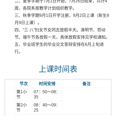
二、夏季学期于7月1日开始，7月26日结束，共计4
周，各院系按教学计划组织教学。
三、秋季学期9月1日开学注册，9月2日上课（新生9
月9日上课）。
四、“三·八”妇女节女同志放假半天。清明节、劳动
节、端午节各放假一天，具体放假安排见学校通知。
五、毕业班学生的毕业论文答辩安排在6月上旬进
行。
上课时间表
节次
时间安排
备注
第1小
07：50～08：
节
35
第2小
08：40～09：
节
25