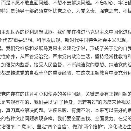
，而是不愿不敢直面问题、不想不去解决问题。不忘初心、牢记
部特别是领导干部必须常怀忧党之心、为党之责、强党之志，积
和主观世界的锐利思想武器。我们党在推进马克思主义中国化进
个代表”重要思想、科学发展观、新时代中国特色社会主义思想，
器。我们党继承和发展马克思主义建党学说，形成了关于党的自
党性修养，从严管党治党，严肃党内政治生活，坚持经常性教育
，加强党内监督，接受人民监督，不断纯洁党的思想、纯洁党的
些都是推进党的自我革命的重要经验，在这次主题教育中要充分
决党内存在的违背初心和使命的各种问题，关键是要有正视问题
是客观存在的，我们要以“君子检身，常若有过”的态度来检视发
向，真刀真枪解决问题。讳疾忌医、有病不治，本来可以医好的
在的各种突出问题表现多样，我们要全面查找、全面发力。在党
强“四个意识”、坚定“四个自信”、做到“两个维护”，净化政治