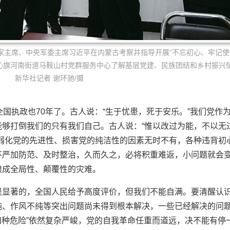
、国家主席、中央军委主席习近平在内蒙古考察并指导开展“不忘初心、牢记使
沁旗河南街道马鞍山村党群服务中心了解基层党建、民族团结和乡村振兴
新华社记者 谢环驰/摄
全国执政也70年了。古人说：“生于忧患，死于安乐。”我们党作
够打倒我们的只有我们自己。古人说：“惟以改过为能，不以无
弱化党的先进性、损害党的纯洁性的因素无时不有，各种违背初
不严加防范、及时整治，久而久之，必将积重难返，小问题就会
酿成全局性、颠覆性的灾难。
是显著的，全国人民给予高度评价，但我们不能自满。要清醒认
纯、作风不纯等突出问题尚未得到根本解决，一些已经解决的问
“四种危险”依然复杂严峻，党的自我革命任重而道远，决不能有停