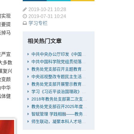
2019-10-21 10:28
何实现
2019-07-31 10:24
学习专栏
是要提
丢掉马
相关热门文章
庄严宣
中共中央办公厅印发《中国共产党党员网络行为规定》
中共中国科学院党组贯彻落实中央八项规定精神实施办法
大多数
教务处党支部召开主题教育专题组织生活会
谋复兴
中央巡视整改专题民主生活会和组织生活会
改变颜
教务处党支部开展警示教育活动
为中华
学习《习近平谈治国理政》第四卷
肌体健
2018年教务处支部第二次支委会
教务处党支部召开2025年度组织生活会暨民主评议党员会议
智赋管理 学践相融——教务处党支部联合财务处党支部举办“大模型基础与应用”专题讲座
师生联动，凝聚本科人才培养新动力——教务处、少年班学院举办联合主题党日活动