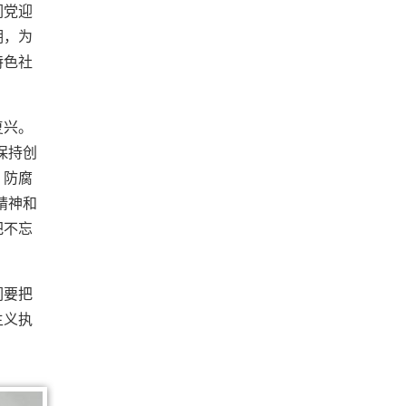
们党迎
期，为
特色社
复兴。
保持创
、防腐
精神和
把不忘
们要把
主义执