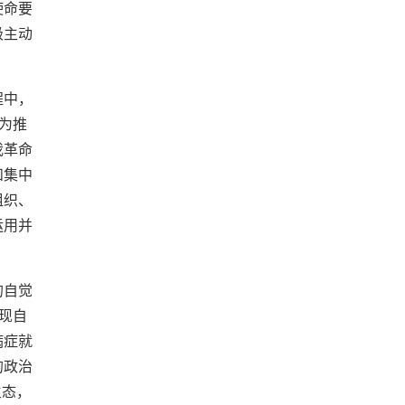
使命要
极主动
程中，
为推
我革命
和集中
组织、
运用并
的自觉
现自
病症就
的政治
生态，