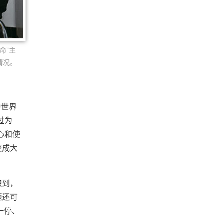
命”主
情况。
为世界
过为
心和使
变成大
识到，
题还可
一停、