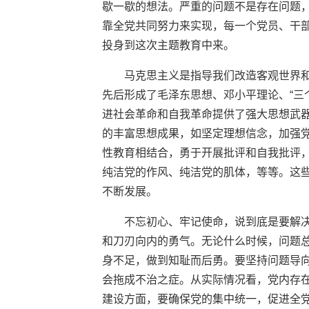
歇一歇的想法。严重的问题不是存在问题
靠全党共同努力来实现，每一个党员、干
投身到这次主题教育中来。
马克思主义是指导我们改造客观世界
先后形成了毛泽东思想、邓小平理论、“三
进社会革命和自我革命提供了强大思想武
的丰富思想成果，如坚定理想信念，加强
性教育相结合，勇于开展批评和自我批评
纯洁党的作风、纯洁党的肌体，等等。这
不断发展。
不忘初心、牢记使命，说到底是要解
和刀刃向内的勇气。无论什么时候，问题总
身不足，做到知耻而后勇。要坚持问题导
会拖成不治之症。从实际情况看，党内存
建设方面，要确保党的集中统一，促进全党增