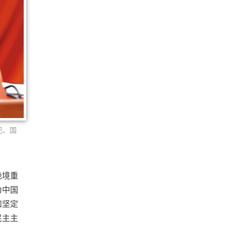
记、国
绝境重
为中国
和坚定
民主主