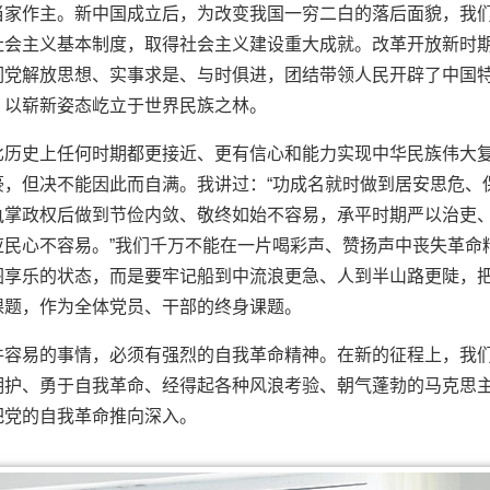
当家作主。新中国成立后，为改变我国一穷二白的落后面貌，我
社会主义基本制度，取得社会主义建设重大成就。改革开放新时
们党解放思想、实事求是、与时俱进，团结带领人民开辟了中国
，以崭新姿态屹立于世界民族之林。
比历史上任何时期都更接近、更有信心和能力实现中华民族伟大
，但决不能因此而自满。我讲过：“功成名就时做到居安思危、
执掌政权后做到节俭内敛、敬终如始不容易，承平时期严以治吏
民心不容易。”我们千万不能在一片喝彩声、赞扬声中丧失革命
图享乐的状态，而是要牢记船到中流浪更急、人到半山路更陡，
课题，作为全体党员、干部的终身课题。
件容易的事情，必须有强烈的自我革命精神。在新的征程上，我
拥护、勇于自我革命、经得起各种风浪考验、朝气蓬勃的马克思
把党的自我革命推向深入。